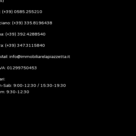
S)
l: (+39) 0585.255210
ciano: (+39) 335.8196438
ma: (+39) 392.4288540
ra: (+39) 347.3115840
Mail: info@immobiliarelapiazzetta.it
IVA: 01299750453
ri:
n-Sab: 9:00-12:30 / 15:30-19:30
m: 9:30-12:30