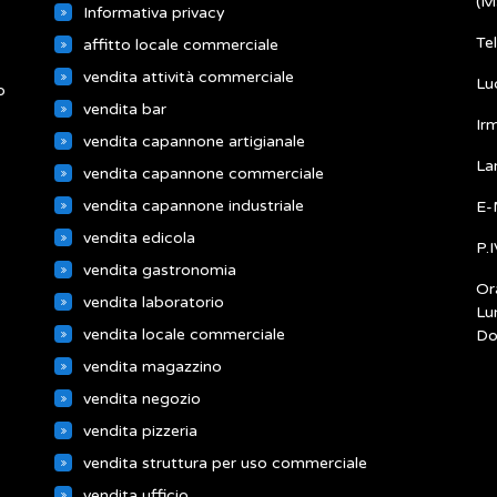
(M
Informativa privacy
Te
affitto locale commerciale
vendita attività commerciale
Lu
o
vendita bar
Ir
vendita capannone artigianale
La
vendita capannone commerciale
vendita capannone industriale
E-
vendita edicola
P.
vendita gastronomia
Ora
vendita laboratorio
Lu
vendita locale commerciale
Do
vendita magazzino
vendita negozio
vendita pizzeria
vendita struttura per uso commerciale
vendita ufficio