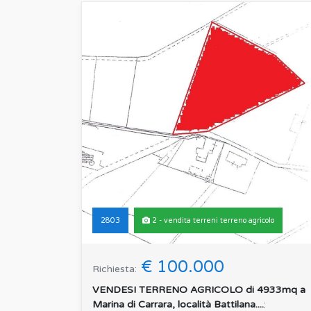
2803
2 - vendita terreni terreno agricolo
€ 100.000
Richiesta:
VENDESI TERRENO AGRICOLO di 4933mq a
Marina di Carrara, località Battilana....
: