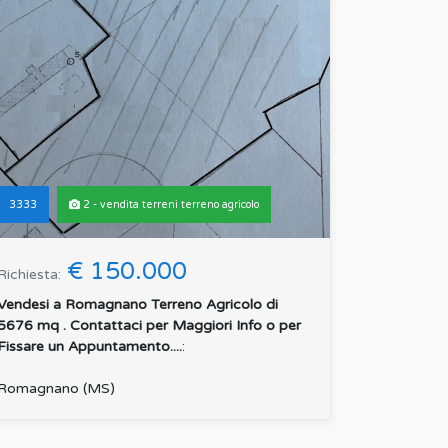
3333
2 - vendita terreni terreno agricolo
€ 150.000
Richiesta:
Vendesi a Romagnano Terreno Agricolo di
5676 mq . Contattaci per Maggiori Info o per
Fissare un Appuntamento....
:
Romagnano (MS)