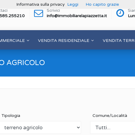
Informativa sulla privacy
Leggi
Ho capito grazie
taci
Scrivici
Sia
 585.255210
info@immobiliarelapiazzetta.it
Lun
MMERCIALE
VENDITA RESIDENZIALE
VENDITA TERR
O AGRICOLO
Tipologia
Comune/Località