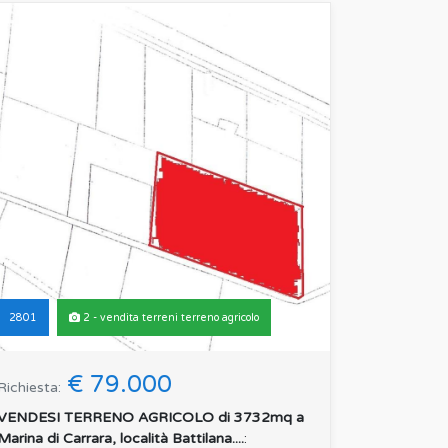
2801
2 - vendita terreni terreno agricolo
€ 79.000
Richiesta:
VENDESI TERRENO AGRICOLO di 3732mq a
Marina di Carrara, località Battilana....
: