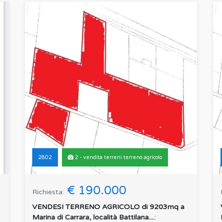
2802
2 - vendita terreni terreno agricolo
€ 190.000
Richiesta:
VENDESI TERRENO AGRICOLO di 9203mq a
Marina di Carrara, località Battilana....
: