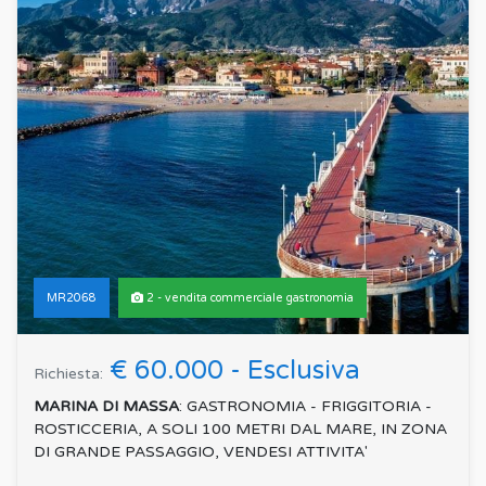
MR2068
2 - vendita commerciale gastronomia
€ 60.000 - Esclusiva
Richiesta:
MARINA DI MASSA
: GASTRONOMIA - FRIGGITORIA -
ROSTICCERIA, A SOLI 100 METRI DAL MARE, IN ZONA
DI GRANDE PASSAGGIO, VENDESI ATTIVITA'
COMPLETA DI ATTREZ...