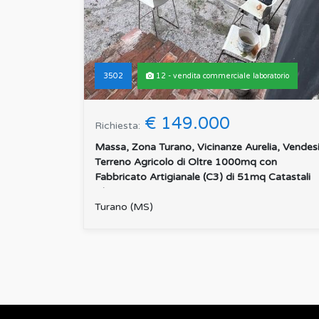
3502
12 - vendita commerciale laboratorio
€ 149.000
Richiesta:
Massa, Zona Turano, Vicinanze Aurelia, Vendes
Terreno Agricolo di Oltre 1000mq con
Fabbricato Artigianale (C3) di 51mq Catastali
Libero su 3 Lati con...
:
Turano (MS)