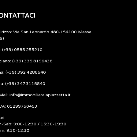
ONTATTACI
dirizzo: Via San Leonardo 480-I 54100 Massa
S)
l: (+39) 0585.255210
ciano: (+39) 335.8196438
ma: (+39) 392.4288540
ra: (+39) 347.3115840
Mail: info@immobiliarelapiazzetta.it
IVA: 01299750453
ri:
n-Sab: 9:00-12:30 / 15:30-19:30
m: 9:30-12:30