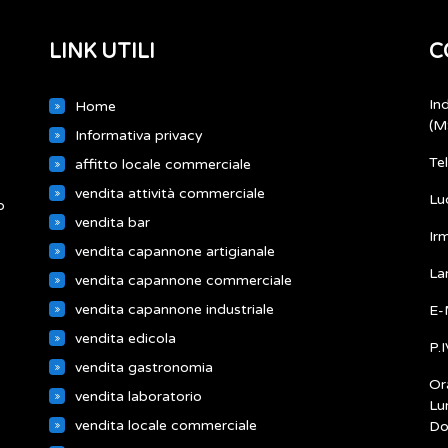
LINK UTILI
C
In
Home
(M
Informativa privacy
Te
affitto locale commerciale
vendita attività commerciale
Lu
o
vendita bar
Ir
vendita capannone artigianale
La
vendita capannone commerciale
vendita capannone industriale
E-
vendita edicola
P.
vendita gastronomia
Ora
vendita laboratorio
Lu
vendita locale commerciale
Do