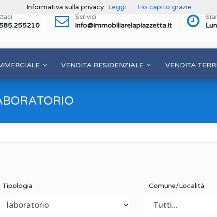
Informativa sulla privacy
Leggi
Ho capito grazie
taci
Scrivici
Sia
 585.255210
info@immobiliarelapiazzetta.it
Lun
MMERCIALE
VENDITA RESIDENZIALE
VENDITA TERR
ABORATORIO
Tipologia
Comune/Località