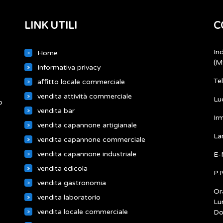
LINK UTILI
C
In
Home
(M
Informativa privacy
Te
affitto locale commerciale
vendita attività commerciale
Lu
o
vendita bar
Ir
vendita capannone artigianale
La
vendita capannone commerciale
vendita capannone industriale
E-
vendita edicola
P.
vendita gastronomia
Ora
vendita laboratorio
Lu
vendita locale commerciale
Do