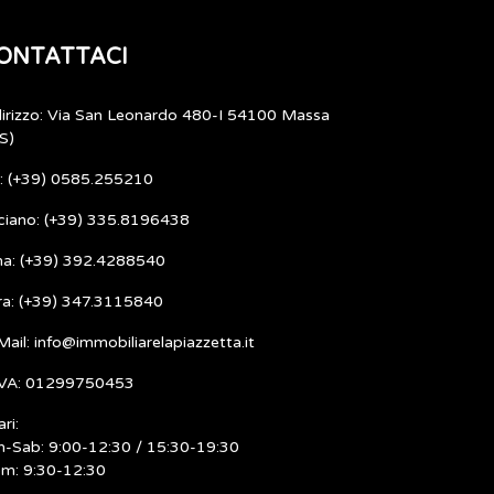
ONTATTACI
dirizzo: Via San Leonardo 480-I 54100 Massa
S)
l: (+39) 0585.255210
ciano: (+39) 335.8196438
ma: (+39) 392.4288540
ra: (+39) 347.3115840
Mail: info@immobiliarelapiazzetta.it
IVA: 01299750453
ri:
n-Sab: 9:00-12:30 / 15:30-19:30
m: 9:30-12:30