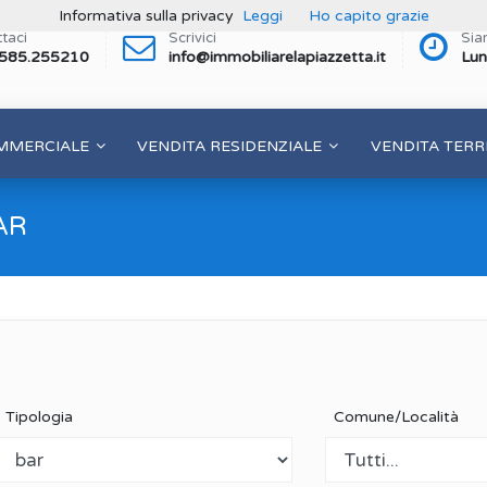
Informativa sulla privacy
Leggi
Ho capito grazie
taci
Scrivici
Sia
 585.255210
info@immobiliarelapiazzetta.it
Lun
MMERCIALE
VENDITA RESIDENZIALE
VENDITA TERR
AR
Tipologia
Comune/Località