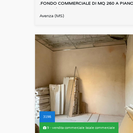
.FONDO COMMERCIALE DI MQ 260 A PIAN
TERRA /SEMINTERRATO, DIVISO IN DUE
GRANDI SA...
Avenza (MS)
:
3198
9 - vendita commerciale locale commerciale