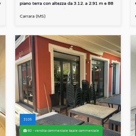
O
piano terra con altezza da 3.12. a 2.91 m e 88
mq di soppalco con alte...
:
Carrara (MS)
3105
60 - vendita commerciale locale commerciale