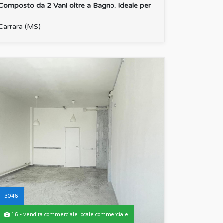
Composto da 2 Vani oltre a Bagno. Ideale per
Studi Medici o P...
:
Carrara (MS)
3046
16 - vendita commerciale locale commerciale