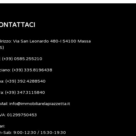
ONTATTACI
dirizzo: Via San Leonardo 480-I 54100 Massa
S)
l: (+39) 0585.255210
ciano: (+39) 335.8196438
ma: (+39) 392.4288540
ra: (+39) 347.3115840
Mail: info@immobiliarelapiazzetta.it
IVA: 01299750453
ri:
n-Sab: 9:00-12:30 / 15:30-19:30