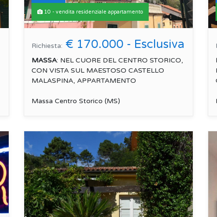
10 - vendita residenziale appartamento
a
€ 170.000 - Esclusiva
Richiesta:
MASSA
: NEL CUORE DEL CENTRO STORICO,
CON VISTA SUL MAESTOSO CASTELLO
MALASPINA, APPARTAMENTO
COMPLETAMENTE DA RISTRUTTURARE,
POSTO...
Massa Centro Storico (MS)