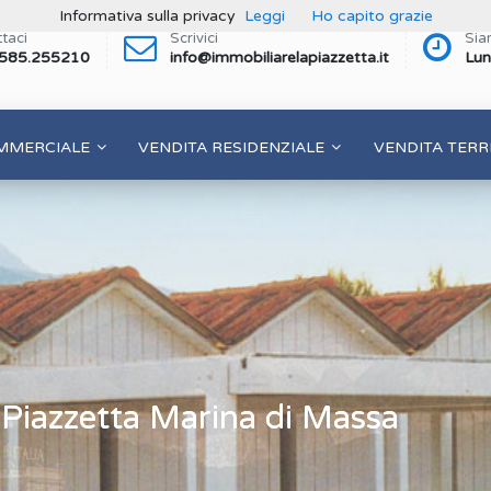
Informativa sulla privacy
Leggi
Ho capito grazie
taci
Scrivici
Sia
 585.255210
info@immobiliarelapiazzetta.it
Lun
MMERCIALE
VENDITA RESIDENZIALE
VENDITA TERR
 Piazzetta Marina di Massa