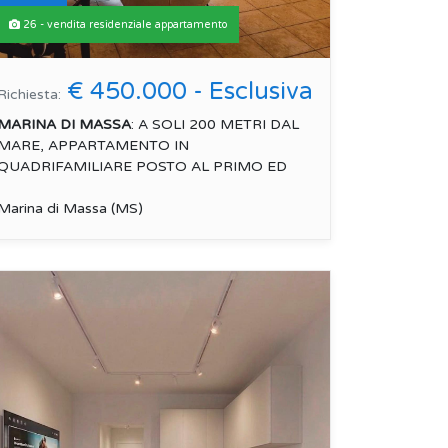
26 - vendita residenziale appartamento
€ 450.000 - Esclusiva
Richiesta:
MARINA DI MASSA
: A SOLI 200 METRI DAL
MARE, APPARTAMENTO IN
QUADRIFAMILIARE POSTO AL PRIMO ED
ULTIMO PIANO, OTTIMA ESPOSIZIONE
(MO...
Marina di Massa (MS)