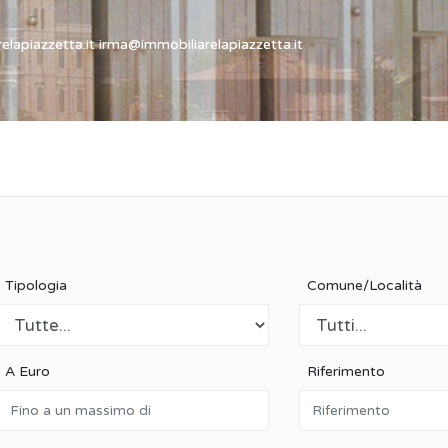
elapiazzetta.it irma@immobiliarelapiazzetta.it
Tipologia
Comune/Località
A Euro
Riferimento