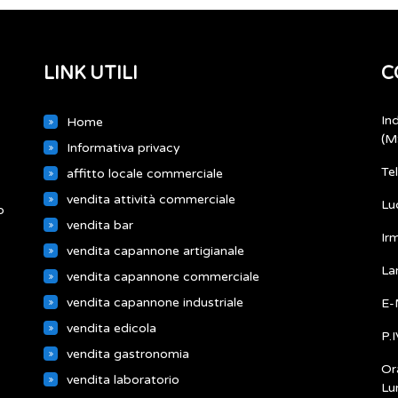
LINK UTILI
C
In
Home
(M
Informativa privacy
Te
affitto locale commerciale
vendita attività commerciale
Lu
o
vendita bar
Ir
vendita capannone artigianale
La
vendita capannone commerciale
vendita capannone industriale
E-
vendita edicola
P.
vendita gastronomia
Ora
vendita laboratorio
Lu