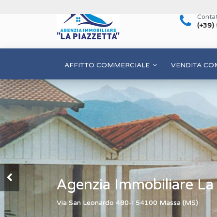
Contat
(+39)
AFFITTO COMMERCIALE
VENDITA CO
Agenzia Immobiliare La
Via San Leonardo 480-I 54100 Massa (MS)