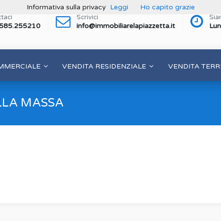
Informativa sulla privacy
Leggi
Ho capito grazie
taci
Scrivici
Sia
 585.255210
info@immobiliarelapiazzetta.it
Lun
MMERCIALE
VENDITA RESIDENZIALE
VENDITA TERR
LLA MASSA