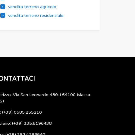
vendita terreno agricolo
vendita terreno residenziale
ONTATTACI
dirizzo: Via San Leonardo 480-I 54100 Massa
S)
l: (+39) 0585.255210
ciano: (+39) 335.8196438
ma: (+39) 392.4288540