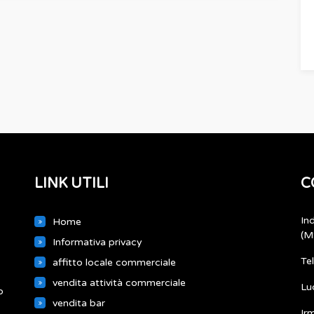
LINK UTILI
C
In
Home
(M
Informativa privacy
Te
affitto locale commerciale
vendita attività commerciale
Lu
o
vendita bar
Ir