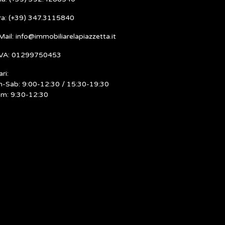
ra: (+39) 347.3115840
Mail: info@immobiliarelapiazzetta.it
IVA: 01299750453
ri:
n-Sab: 9:00-12:30 / 15:30-19:30
m: 9:30-12:30