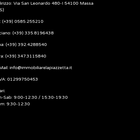
dirizzo: Via San Leonardo 480-I 54100 Massa
S)
l: (+39) 0585.255210
ciano: (+39) 335.8196438
ma: (+39) 392.4288540
ra: (+39) 347.3115840
Mail: info@immobiliarelapiazzetta.it
IVA: 01299750453
ri:
n-Sab: 9:00-12:30 / 15:30-19:30
m: 9:30-12:30