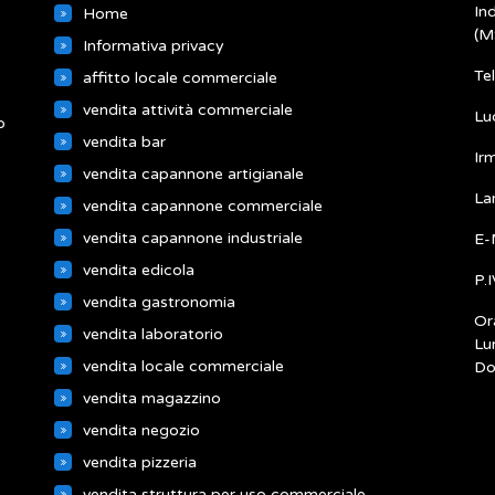
In
Home
(M
Informativa privacy
Te
affitto locale commerciale
vendita attività commerciale
Lu
o
vendita bar
Ir
vendita capannone artigianale
La
vendita capannone commerciale
vendita capannone industriale
E-
vendita edicola
P.
vendita gastronomia
Ora
vendita laboratorio
Lu
vendita locale commerciale
Do
vendita magazzino
vendita negozio
vendita pizzeria
vendita struttura per uso commerciale