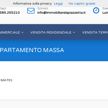
Informativa sulla privacy
Leggi
Ho capito grazie
taci
Scrivici
Sia
 585.255210
info@immobiliarelapiazzetta.it
Lun
MMERCIALE
VENDITA RESIDENZIALE
VENDITA TERR
APPARTAMENTO MASSA
to MA701