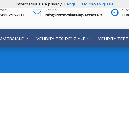
Informativa sulla privacy
Leggi
Ho capito grazie
taci
Scrivici
Sia
 585.255210
info@immobiliarelapiazzetta.it
Lun
MMERCIALE
VENDITA RESIDENZIALE
VENDITA TERR