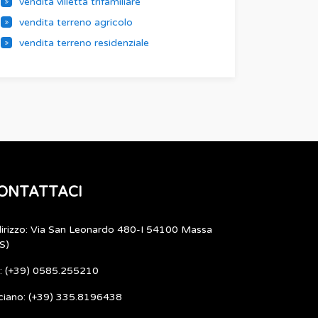
vendita villetta trifamiliare
vendita terreno agricolo
vendita terreno residenziale
ONTATTACI
dirizzo: Via San Leonardo 480-I 54100 Massa
S)
l: (+39) 0585.255210
ciano: (+39) 335.8196438